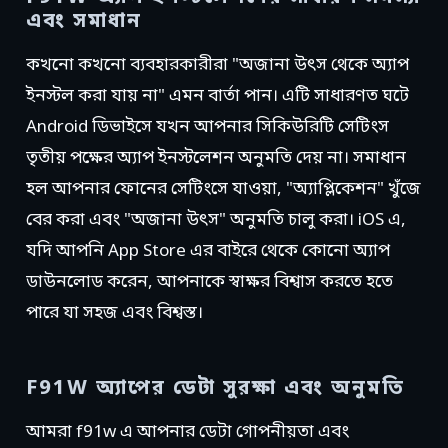
এবং সমাধান
কখনো কখনো ব্যবহারকারীরা "অজানা উৎস থেকে অ্যাপ
ইনস্টল করা যায় না" এমন বার্তা পান। এটি সাধারণত ঘটে
Android ডিভাইসে যখন আপনার সিকিউরিটি সেটিংস
তৃতীয় পক্ষের অ্যাপ ইনস্টলেশন অনুমতি দেয় না। সমাধান
হল আপনার ফোনের সেটিংসে যাওয়া, "অ্যাপ্লিকেশন" খুঁজে
বের করা এবং "অজানা উৎস" অনুমতি চালু করা। iOS এ,
যদি আপনি App Store এর বাইরে থেকে কোনো অ্যাপ
ডাউনলোড করেন, আপনাকে স্বাক্ষর বিশ্বাস করতে হতে
পারে যা সহজ এবং বিশ্বস্ত।
F91W অ্যাপের ডেটা সুরক্ষা এবং অনুমতি
আমরা f91w এ আপনার ডেটা গোপনীয়তা এবং