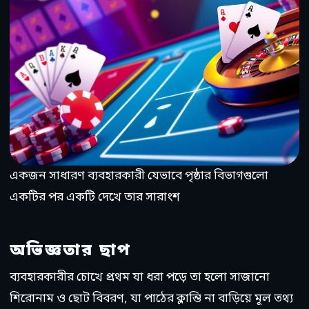
একজন সাধারণ ব্যবহারকারী যেভাবে পৃষ্ঠার বিভাগগুলো
একটির পর একটি দেখে তার সারাংশ
অভিজ্ঞতার ছাপ
ব্যবহারকারীর চোখে প্রথম যা ধরা পড়ে তা হলো সাজানো
শিরোনাম ও ছোট বিবরণ, যা পাঠের ক্লান্তি না বাড়িয়ে মূল তথ্য