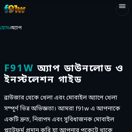
f91w
হোম
›
অ্যাপ
F91W
অ্যাপ ডাউনলোড ও
ইনস্টলেশন গাইড
ব্রাউজার থেকে খেলা এবং মোবাইল অ্যাপে খেলা
সম্পূর্ণ ভিন্ন অভিজ্ঞতা। আমরা f91w এ আপনাকে
একটি দ্রুত, নিরাপদ এবং সুবিধাজনক মোবাইল
প্ল্যাটফর্ম প্রদান করি যা আপনার পকেটে থাকে