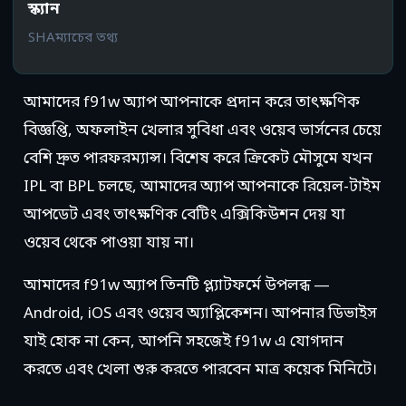
স্ক্যান
SHAম্যাচের তথ্য
আমাদের f91w অ্যাপ আপনাকে প্রদান করে তাৎক্ষণিক
বিজ্ঞপ্তি, অফলাইন খেলার সুবিধা এবং ওয়েব ভার্সনের চেয়ে
বেশি দ্রুত পারফরম্যান্স। বিশেষ করে ক্রিকেট মৌসুমে যখন
IPL বা BPL চলছে, আমাদের অ্যাপ আপনাকে রিয়েল-টাইম
আপডেট এবং তাৎক্ষণিক বেটিং এক্সিকিউশন দেয় যা
ওয়েব থেকে পাওয়া যায় না।
আমাদের f91w অ্যাপ তিনটি প্ল্যাটফর্মে উপলব্ধ —
Android, iOS এবং ওয়েব অ্যাপ্লিকেশন। আপনার ডিভাইস
যাই হোক না কেন, আপনি সহজেই f91w এ যোগদান
করতে এবং খেলা শুরু করতে পারবেন মাত্র কয়েক মিনিটে।