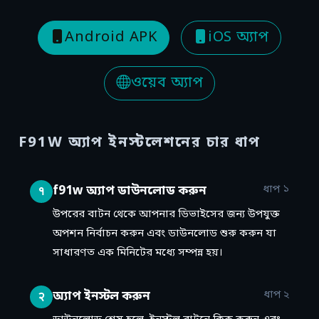
Android APK
iOS অ্যাপ
ওয়েব অ্যাপ
F91W অ্যাপ ইনস্টলেশনের চার ধাপ
ধাপ ১
f91w অ্যাপ ডাউনলোড করুন
१
উপরের বাটন থেকে আপনার ডিভাইসের জন্য উপযুক্ত
অপশন নির্বাচন করুন এবং ডাউনলোড শুরু করুন যা
সাধারণত এক মিনিটের মধ্যে সম্পন্ন হয়।
ধাপ ২
অ্যাপ ইনস্টল করুন
२