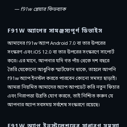
f91w প্লেয়ার ফিডব্যাক
F91W অ্যাপের সামঞ্জস্যপূর্ণ ডিভাইস
আমাদের f91w অ্যাপ Android 7.0 বা তার উপরের
সংস্করণ এবং iOS 12.0 বা তার উপরের সংস্করণে সাপোর্ট
করে। এর মানে, আপনার যদি গত পাঁচ থেকে দশ বছরে
তৈরি যেকোনো আধুনিক স্মার্টফোন থাকে, তাহলে আপনি
f91w অ্যাপ ইনস্টল করতে পারবেন কোনো সমস্যা ছাড়াই।
আমরা নিয়মিত আমাদের অ্যাপ আপডেট করি নতুন ফিচার
এবং নিরাপত্তা উন্নতি যোগ করতে, তাই নিশ্চিত করুন যে
আপনার অ্যাপ সবসময় সর্বশেষ সংস্করণে রয়েছে।
F91W অ্যাপ ইনস্টলেশনের সাধারণ সমস্যা