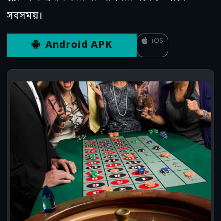
সবসময়।
iOS
Android APK