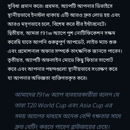
সুবিধা প্রদান করে। প্রথমত, অ্যাপটি আপনার ডিভাইসে
স্থানীয়ভাবে ইনস্টল থাকায় এটি আরও দ্রুত লোড হয় এবং
আরও মসৃণভাবে চলে, বিশেষ করে ধীর ইন্টারনেটে।
দ্বিতীয়ত, আমরা f91w অ্যাপে পুশ নোটিফিকেশন সক্ষম
করেছি যাতে আপনি গুরুত্বপূর্ণ আপডেট, লাইভ ম্যাচ শুরু
এবং প্রমোশনাল অফার সম্পর্কে তাৎক্ষণিক জানতে পারেন।
তৃতীয়ত, অ্যাপটি অফলাইন মোডে কিছু ফিচার সাপোর্ট
করে এবং আপনার পছন্দগুলো স্থানীয়ভাবে সংরক্ষণ করে
যা আপনার অভিজ্ঞতা ব্যক্তিগতকৃত করে।
আমাদের f91w অ্যাপ ব্যবহারকারীরা বলেন যে
তারা T20 World Cup এবং Asia Cup এর
সময় অ্যাপের মাধ্যমে অনেক বেশি দক্ষতার সাথে
দ্রুত বেটিং করতে পারেন ব্রাউজারের চেয়ে।