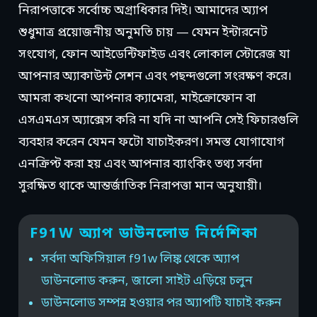
নিরাপত্তাকে সর্বোচ্চ অগ্রাধিকার দিই। আমাদের অ্যাপ
শুধুমাত্র প্রয়োজনীয় অনুমতি চায় — যেমন ইন্টারনেট
সংযোগ, ফোন আইডেন্টিফাইড এবং লোকাল স্টোরেজ যা
আপনার অ্যাকাউন্ট সেশন এবং পছন্দগুলো সংরক্ষণ করে।
আমরা কখনো আপনার ক্যামেরা, মাইক্রোফোন বা
এসএমএস অ্যাক্সেস করি না যদি না আপনি সেই ফিচারগুলি
ব্যবহার করেন যেমন ফটো যাচাইকরণ। সমস্ত যোগাযোগ
এনক্রিপ্ট করা হয় এবং আপনার ব্যাংকিং তথ্য সর্বদা
সুরক্ষিত থাকে আন্তর্জাতিক নিরাপত্তা মান অনুযায়ী।
F91W অ্যাপ ডাউনলোড নির্দেশিকা
সর্বদা অফিসিয়াল f91w লিঙ্ক থেকে অ্যাপ
ডাউনলোড করুন, জালো সাইট এড়িয়ে চলুন
ডাউনলোড সম্পন্ন হওয়ার পর অ্যাপটি যাচাই করুন