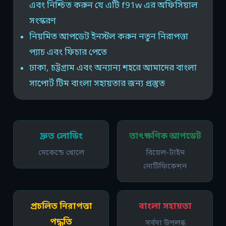
এবং নিশ্চিত করুন যে এটি f91w এর অফিসিয়াল
সংস্করণ
নিয়মিত আপডেট ইনস্টল করুন নতুন নিরাপত্তা
প্যাচ এবং ফিচার পেতে
ঢাকা, চট্টগ্রাম এবং অন্যান্য শহরে আমাদের বাংলা
সাপোর্ট টিম বাংলা সহায়তার জন্য প্রস্তুত
দ্রুত লোডিং
তাৎক্ষণিক আপডেট
সেকেন্ডে খোলে
রিয়েল-টাইম
নোটিফিকেশন
প্রচলিত নিরাপত্তা
বাংলা সহায়তা
পদ্ধতি
সর্বদা উপলব্ধ